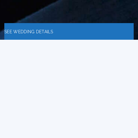
SEE WEDDING DETAILS
Bienvenue sur le blog B2Blog ! Voici un
blog dédié aux entreprises en B to B
gorgé de bon plan pour simplifier le
quotidien des entreprises.