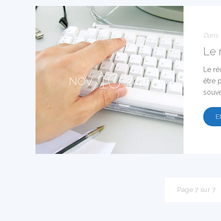
Dans
Le 
Le ré
10
NOV
2016
être 
souve
E
Page 7 sur 7