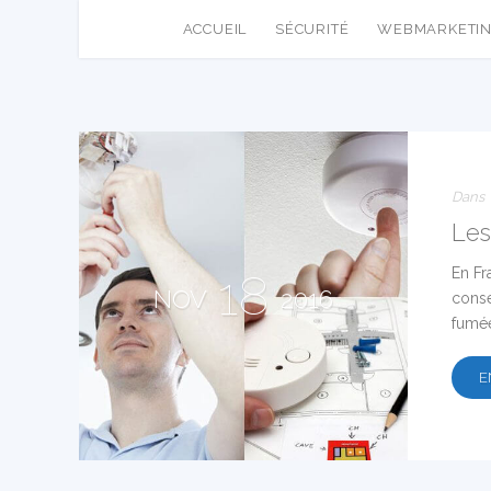
ACCUEIL
SÉCURITÉ
WEBMARKETI
Dans
Les
En Fr
18
NOV
2016
consé
fumée
E