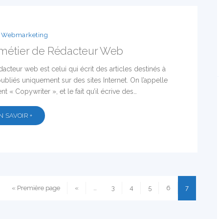
Webmarketing
métier de Rédacteur Web
dacteur web est celui qui écrit des articles destinés à
publiés uniquement sur des sites Internet. On l’appelle
nt « Copywriter », et le fait qu’il écrive des…
N SAVOIR +
« Première page
«
…
3
4
5
6
7