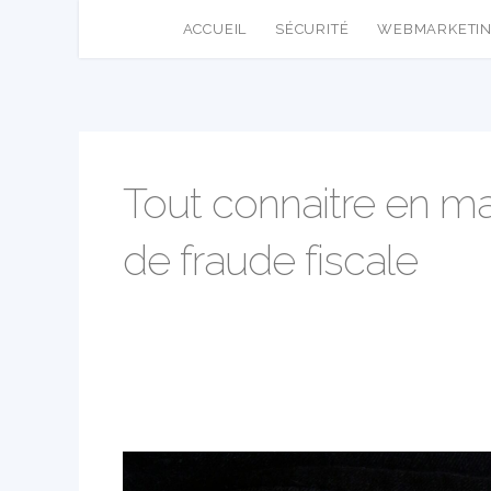
ACCUEIL
SÉCURITÉ
WEBMARKETI
Tout connaitre en m
de fraude fiscale