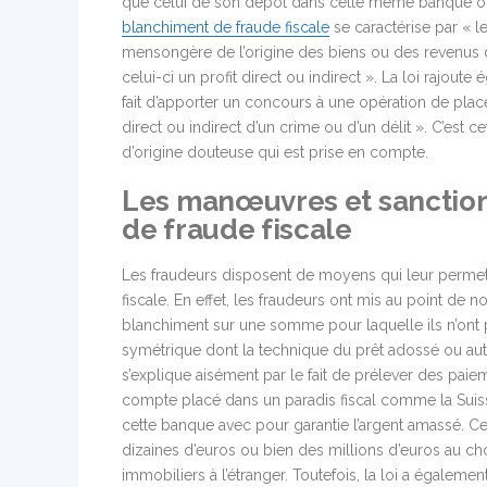
que celui de son dépôt dans cette même banque ou da
blanchiment de fraude fiscale
se caractérise par « le 
mensongère de l’origine des biens ou des revenus de
celui-ci un profit direct ou indirect ». La loi rajo
fait d’apporter un concours à une opération de pla
direct ou indirect d’un crime ou d’un délit ». C’est c
d’origine douteuse qui est prise en compte.
Les manœuvres et sanction
de fraude fiscale
Les fraudeurs disposent de moyens qui leur permet
fiscale. En effet, les fraudeurs ont mis au point de
blanchiment sur une somme pour laquelle ils n’ont pa
symétrique dont la technique du prêt adossé ou aut
s’explique aisément par le fait de prélever des paie
compte placé dans un paradis fiscal comme la Suisse
cette banque avec pour garantie l’argent amassé. 
dizaines d’euros ou bien des millions d’euros au choix
immobiliers à l’étranger. Toutefois, la loi a égalem