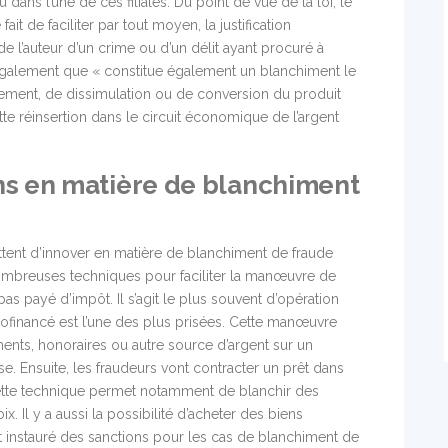
ns l’une de ces filiales. Du point de vue de la loi, le
fait de faciliter par tout moyen, la justification
 l’auteur d’un crime ou d’un délit ayant procuré à
ute également que « constitue également un blanchiment le
cement, de dissimulation ou de conversion du produit
ette réinsertion dans le circuit économique de l’argent
s en matière de blanchiment
tent d’innover en matière de blanchiment de fraude
 nombreuses techniques pour faciliter la manœuvre de
s payé d’impôt. Il s’agit le plus souvent d’opération
ofinancé est l’une des plus prisées. Cette manœuvre
ments, honoraires ou autre source d’argent sur un
. Ensuite, les fraudeurs vont contracter un prêt dans
Cette technique permet notamment de blanchir des
. Il y a aussi la possibilité d’acheter des biens
ent instauré des sanctions pour les cas de blanchiment de